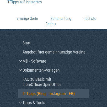
IT-Tipps auf Instagram
« vorige Seite
Seitenanfang
nächste
Seite »
Start
Angebot fuer gemeinnuetzige Vereine
MD - Software
Dokumenten-Vorlagen
FAQ zu Basic mit
LibreOffice/OpenOffice
IT-Tipps (Blog - Instagram - FB)
Tipps & Tools